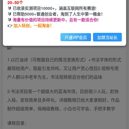
20~50个
🔰 已收录实测项目10000+，涵盖互联网所有赛道!
您当前未登录！建议登陆后购买，可保存购买订单
🔰 已帮助5000+普通创业者，淘到了人生中第一桶金！
🔰
海量有价值的项目持续更新中，总有一款适合你!
👉
加入轻创，一起淘金！
视频号书法蓝海项目，玩法简单，日入1000+【揭秘】
开通VIP会员
加盟当站长
1.以打油诗（可根据自己的情况变换形式）+书法字体的形式
展现给用户，既能引发共鸣，又让用户赏心悦目2.视频号用
户人群以中老年为主，书法视频很迎合他们的品味
3.书法项目是一个超级大的蓝海市场，目前很少人玩，赶快
入局，变现简单且多样化，详细教程已给大家录制好，作品
制作超级简单，保姆级教程，小白也可学会，手把手教学
课程目录：