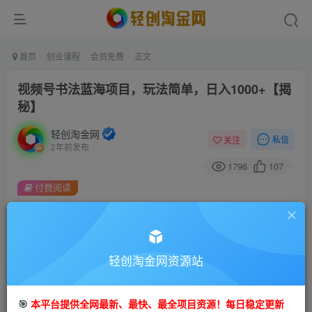
首页
创业课程
会员免费
正文
视频号书法蓝海项目，玩法简单，日入1000+【揭
秘】
轻创淘金网
私信
关注
2年前发布
1796
107
付费阅读
视频号书法蓝海项目，玩法简单，日入1000+【揭秘】
此内容为付费阅读，请付费后查看
9.9
99
轻创淘金网资源站
金币
金币
免费
免费
会员
钻石会员
🎯
本平台提供全网最新、最快、最全项目资源！每日稳定更新
立即购买