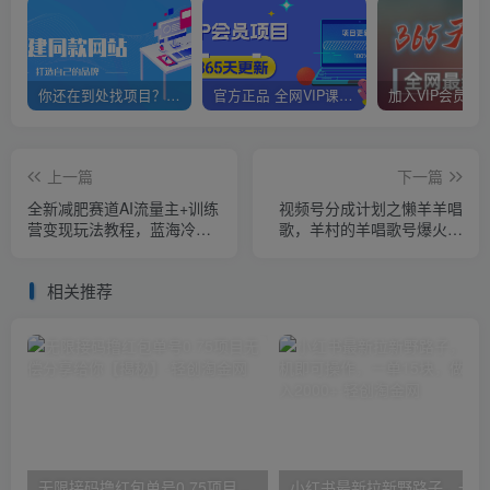
你还在到处找项目？还在当韭菜？我靠网创资源站一个月赚5万+，曾经我也是个失败者。
官方正品 全网VIP课程 无损下载~
上一篇
下一篇
全新减肥赛道AI流量主+训练
视频号分成计划之懒羊羊唱
营变现玩法教程，蓝海冷门
歌，羊村的羊唱歌号爆火，
赛道小白轻松上手，月入
操作简单，收益轻松破千
10000+【揭秘】
【揭秘】
相关推荐
无限接码撸红包单号0.75项目无偿分享给你【揭秘】
小红