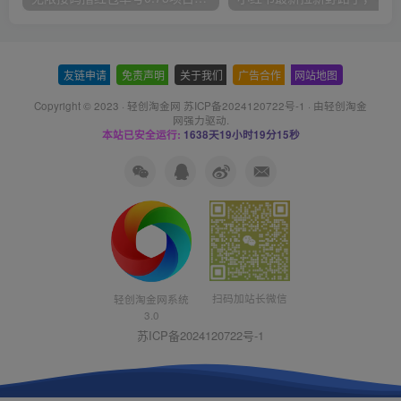
友链申请
-
免责声明
-
关于我们
-
广告合作
-
网站地图
Copyright © 2023 ·
轻创淘金网 苏ICP备2024120722号-1
· 由
轻创淘金
网
强力驱动.
本站已安全运行:
1638天19小时19分16秒
扫码加站长微信
轻创淘金网系统
3.0
苏ICP备2024120722号-1