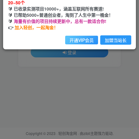
20~50个
🔰 已收录实测项目10000+，涵盖互联网所有赛道!
用户名或邮箱
🔰 已帮助5000+普通创业者，淘到了人生中第一桶金！
🔰
海量有价值的项目持续更新中，总有一款适合你!
登录密码
👉
加入轻创，一起淘金！
找回密码
记住登录
开通VIP会员
加盟当站长
登录
Copyright © 2023 ·
轻创淘金网
· 由
zibll主题
强力驱动.