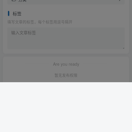
标签
填写文章的标签，每个标签用逗号隔开
Are you ready
暂无发布权限
友链申请
-
免责声明
-
关于我们
-
广告合作
-
网站地图
Copyright © 2023 ·
轻创淘金网 苏ICP备2024120722号-1
· 由
轻创淘金
网
强力驱动.
本站已安全运行:
1638天22小时37分31秒