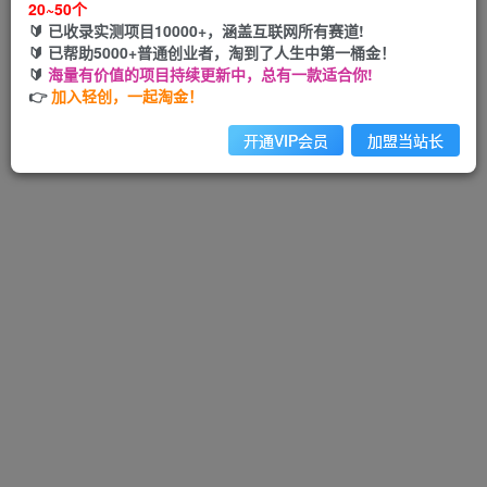
20~50个
🔰 已收录实测项目10000+，涵盖互联网所有赛道!
🔰 已帮助5000+普通创业者，淘到了人生中第一桶金！
🔰
海量有价值的项目持续更新中，总有一款适合你!
Hi！请先登录
👉
加入轻创，一起淘金！
开通VIP会员
加盟当站长
注册
登录