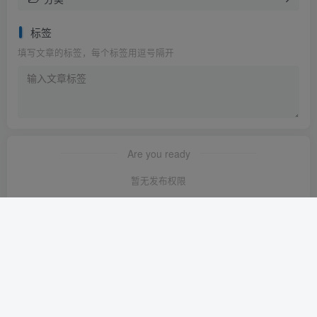
标签
填写文章的标签，每个标签用逗号隔开
Are you ready
暂无发布权限
友链申请
-
免责声明
-
关于我们
-
广告合作
-
网站地图
Copyright © 2023 ·
轻创淘金网 苏ICP备2024120722号-1
· 由
轻创淘金
网
强力驱动.
本站已安全运行:
1640天20小时11分29秒