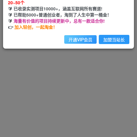
20~50个
🔰 已收录实测项目10000+，涵盖互联网所有赛道!
🔰 已帮助5000+普通创业者，淘到了人生中第一桶金！
🔰
海量有价值的项目持续更新中，总有一款适合你!
Hi！请先登录
👉
加入轻创，一起淘金！
开通VIP会员
加盟当站长
注册
登录