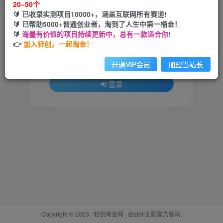
20~50个
🔰 已收录实测项目10000+，涵盖互联网所有赛道!
用户名或邮箱
🔰 已帮助5000+普通创业者，淘到了人生中第一桶金！
🔰
海量有价值的项目持续更新中，总有一款适合你!
登录密码
👉
加入轻创，一起淘金！
找回密码
记住登录
开通VIP会员
加盟当站长
登录
Copyright © 2023 ·
轻创淘金网
· 由
zibll主题
强力驱动.