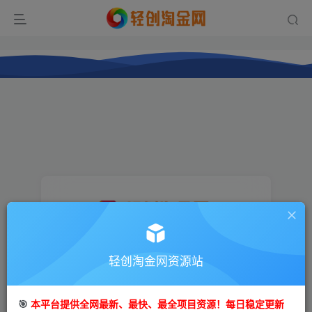
登录
轻创淘金网资源站
没有账号？立即注册
🎯
本平台提供全网最新、最快、最全项目资源！每日稳定更新