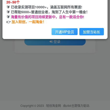
20~50个
🔰 已收录实测项目10000+，涵盖互联网所有赛道!
用户名或邮箱
🔰 已帮助5000+普通创业者，淘到了人生中第一桶金！
🔰
海量有价值的项目持续更新中，总有一款适合你!
登录密码
👉
加入轻创，一起淘金！
找回密码
记住登录
开通VIP会员
加盟当站长
登录
Copyright © 2023 ·
轻创淘金网
· 由
zibll主题
强力驱动.