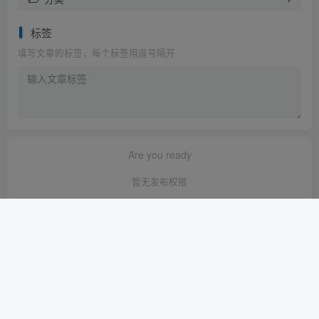
标签
填写文章的标签，每个标签用逗号隔开
Are you ready
暂无发布权限
友链申请
-
免责声明
-
关于我们
-
广告合作
-
网站地图
Copyright © 2023 ·
轻创淘金网 苏ICP备2024120722号-1
· 由
轻创淘金
网
强力驱动.
本站已安全运行:
1639天6小时36分37秒