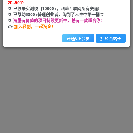
20~50个
🔰 已收录实测项目10000+，涵盖互联网所有赛道!
🔰 已帮助5000+普通创业者，淘到了人生中第一桶金！
🔰
海量有价值的项目持续更新中，总有一款适合你!
Hi！请先登录
👉
加入轻创，一起淘金！
开通VIP会员
加盟当站长
注册
登录