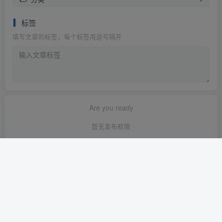
标签
填写文章的标签，每个标签用逗号隔开
Are you ready
暂无发布权限
友链申请
-
免责声明
-
关于我们
-
广告合作
-
网站地图
Copyright © 2023 ·
轻创淘金网 苏ICP备2024120722号-1
· 由
轻创淘金
网
强力驱动.
本站已安全运行:
1641天15小时28分25秒