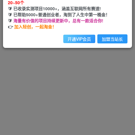
20~50个
🔰 已收录实测项目10000+，涵盖互联网所有赛道!
🔰 已帮助5000+普通创业者，淘到了人生中第一桶金！
🔰
海量有价值的项目持续更新中，总有一款适合你!
Hi！请先登录
👉
加入轻创，一起淘金！
开通VIP会员
加盟当站长
注册
登录