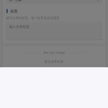
标签
填写文章的标签，每个标签用逗号隔开
Are you ready
暂无发布权限
友链申请
-
免责声明
-
关于我们
-
广告合作
-
网站地图
Copyright © 2023 ·
轻创淘金网 苏ICP备2024120722号-1
· 由
轻创淘金
网
强力驱动.
本站已安全运行:
1639天9小时42分49秒