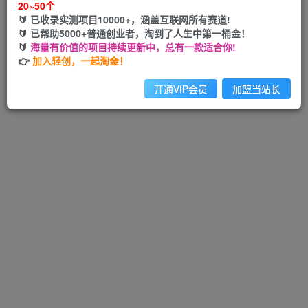
20~50个
🔰 已收录实测项目10000+，涵盖互联网所有赛道!
🔰 已帮助5000+普通创业者，淘到了人生中第一桶金！
🔰
海量有价值的项目持续更新中，总有一款适合你!
Hi！请先登录
👉
加入轻创，一起淘金！
开通VIP会员
加盟当站长
注册
登录