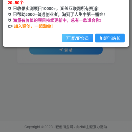
20~50个
🔰 已收录实测项目10000+，涵盖互联网所有赛道!
用户名或邮箱
🔰 已帮助5000+普通创业者，淘到了人生中第一桶金！
🔰
海量有价值的项目持续更新中，总有一款适合你!
登录密码
👉
加入轻创，一起淘金！
找回密码
记住登录
开通VIP会员
加盟当站长
登录
Copyright © 2023 ·
轻创淘金网
· 由
zibll主题
强力驱动.