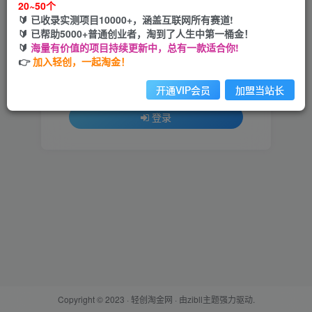
20~50个
🔰 已收录实测项目10000+，涵盖互联网所有赛道!
用户名或邮箱
🔰 已帮助5000+普通创业者，淘到了人生中第一桶金！
🔰
海量有价值的项目持续更新中，总有一款适合你!
登录密码
👉
加入轻创，一起淘金！
找回密码
记住登录
开通VIP会员
加盟当站长
登录
Copyright © 2023 ·
轻创淘金网
· 由
zibll主题
强力驱动.