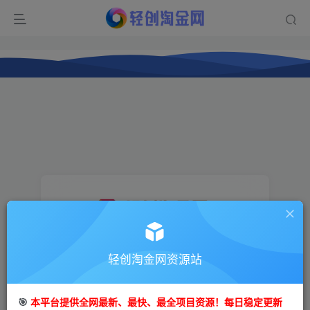
登录
轻创淘金网资源站
没有账号？立即注册
🎯
本平台提供全网最新、最快、最全项目资源！每日稳定更新