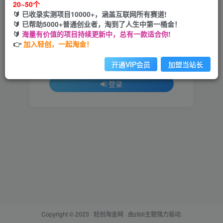
20~50个
🔰 已收录实测项目10000+，涵盖互联网所有赛道!
用户名或邮箱
🔰 已帮助5000+普通创业者，淘到了人生中第一桶金！
🔰
海量有价值的项目持续更新中，总有一款适合你!
登录密码
👉
加入轻创，一起淘金！
找回密码
记住登录
开通VIP会员
加盟当站长
登录
Copyright © 2023 ·
轻创淘金网
· 由
zibll主题
强力驱动.