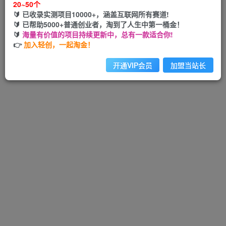
20~50个
🔰 已收录实测项目10000+，涵盖互联网所有赛道!
🔰 已帮助5000+普通创业者，淘到了人生中第一桶金！
🔰
海量有价值的项目持续更新中，总有一款适合你!
Hi！请先登录
👉
加入轻创，一起淘金！
开通VIP会员
加盟当站长
注册
登录