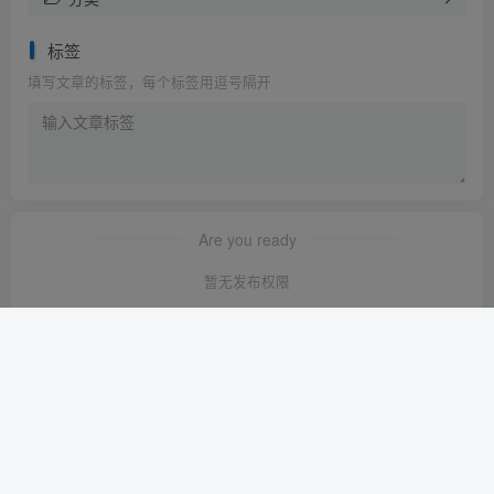
标签
填写文章的标签，每个标签用逗号隔开
Are you ready
暂无发布权限
友链申请
-
免责声明
-
关于我们
-
广告合作
-
网站地图
Copyright © 2023 ·
轻创淘金网 苏ICP备2024120722号-1
· 由
轻创淘金
网
强力驱动.
本站已安全运行:
1641天15小时25分9秒