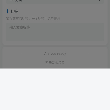
标签
填写文章的标签，每个标签用逗号隔开
Are you ready
暂无发布权限
友链申请
-
免责声明
-
关于我们
-
广告合作
-
网站地图
Copyright © 2023 ·
轻创淘金网 苏ICP备2024120722号-1
· 由
轻创淘金
网
强力驱动.
本站已安全运行:
1639天6小时41分43秒