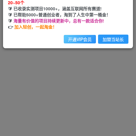
20~50个
🔰 已收录实测项目10000+，涵盖互联网所有赛道!
🔰 已帮助5000+普通创业者，淘到了人生中第一桶金！
🔰
海量有价值的项目持续更新中，总有一款适合你!
Hi！请先登录
👉
加入轻创，一起淘金！
开通VIP会员
加盟当站长
注册
登录