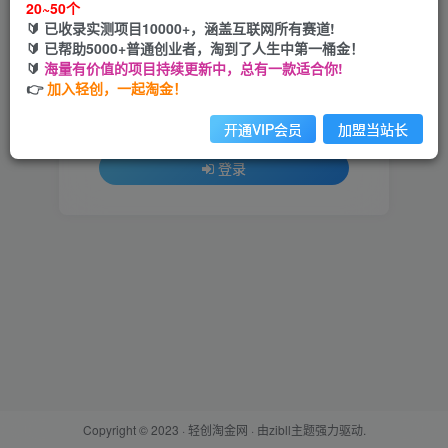
20~50个
🔰 已收录实测项目10000+，涵盖互联网所有赛道!
用户名或邮箱
🔰 已帮助5000+普通创业者，淘到了人生中第一桶金！
🔰
海量有价值的项目持续更新中，总有一款适合你!
登录密码
👉
加入轻创，一起淘金！
找回密码
记住登录
开通VIP会员
加盟当站长
登录
Copyright © 2023 ·
轻创淘金网
· 由
zibll主题
强力驱动.