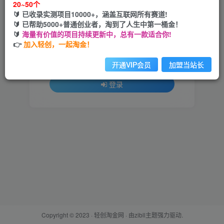
20~50个
🔰 已收录实测项目10000+，涵盖互联网所有赛道!
用户名或邮箱
🔰 已帮助5000+普通创业者，淘到了人生中第一桶金！
🔰
海量有价值的项目持续更新中，总有一款适合你!
登录密码
👉
加入轻创，一起淘金！
找回密码
记住登录
开通VIP会员
加盟当站长
登录
Copyright © 2023 ·
轻创淘金网
· 由
zibll主题
强力驱动.