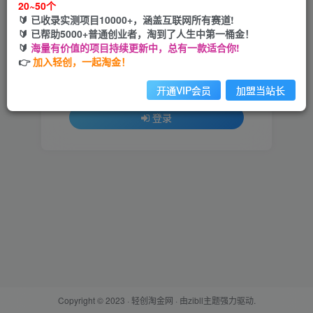
20~50个
🔰 已收录实测项目10000+，涵盖互联网所有赛道!
用户名或邮箱
🔰 已帮助5000+普通创业者，淘到了人生中第一桶金！
🔰
海量有价值的项目持续更新中，总有一款适合你!
登录密码
👉
加入轻创，一起淘金！
找回密码
记住登录
开通VIP会员
加盟当站长
登录
Copyright © 2023 ·
轻创淘金网
· 由
zibll主题
强力驱动.