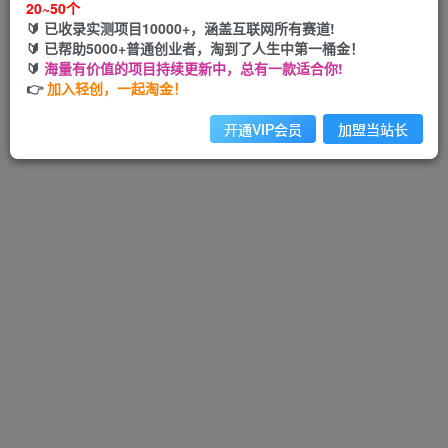
20~50个
🔰 已收录实测项目10000+，涵盖互联网所有赛道!
🔰 已帮助5000+普通创业者，淘到了人生中第一桶金！
🔰
海量有价值的项目持续更新中，总有一款适合你!
Hi！请先登录
👉
加入轻创，一起淘金！
开通VIP会员
加盟当站长
注册
登录