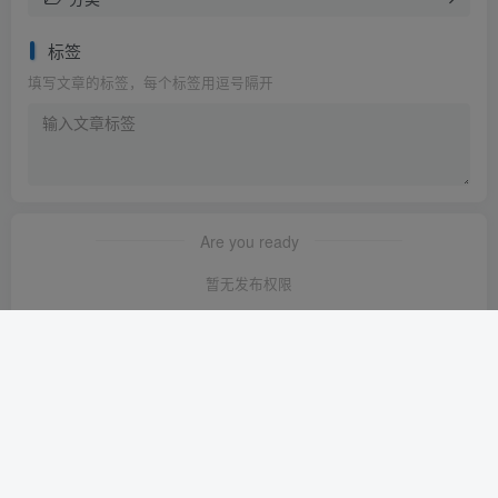
标签
填写文章的标签，每个标签用逗号隔开
Are you ready
暂无发布权限
友链申请
-
免责声明
-
关于我们
-
广告合作
-
网站地图
Copyright © 2023 ·
轻创淘金网 苏ICP备2024120722号-1
· 由
轻创淘金
网
强力驱动.
本站已安全运行:
1640天6小时53分6秒