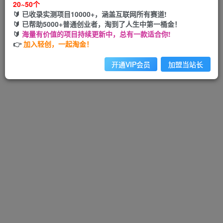
20~50个
🔰 已收录实测项目10000+，涵盖互联网所有赛道!
🔰 已帮助5000+普通创业者，淘到了人生中第一桶金！
🔰
海量有价值的项目持续更新中，总有一款适合你!
Hi！请先登录
👉
加入轻创，一起淘金！
开通VIP会员
加盟当站长
注册
登录