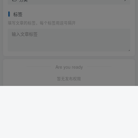
标签
填写文章的标签，每个标签用逗号隔开
Are you ready
暂无发布权限
友链申请
-
免责声明
-
关于我们
-
广告合作
-
网站地图
Copyright © 2023 ·
轻创淘金网 苏ICP备2024120722号-1
· 由
轻创淘金
网
强力驱动.
本站已安全运行:
1640天1小时13分55秒