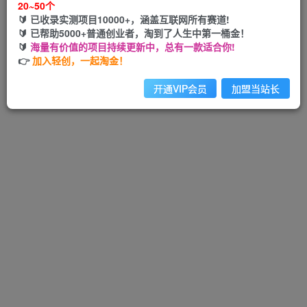
20~50个
🔰 已收录实测项目10000+，涵盖互联网所有赛道!
🔰 已帮助5000+普通创业者，淘到了人生中第一桶金！
🔰
海量有价值的项目持续更新中，总有一款适合你!
Hi！请先登录
👉
加入轻创，一起淘金！
开通VIP会员
加盟当站长
注册
登录