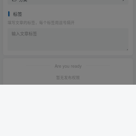
标签
填写文章的标签，每个标签用逗号隔开
Are you ready
暂无发布权限
友链申请
-
免责声明
-
关于我们
-
广告合作
-
网站地图
Copyright © 2023 ·
轻创淘金网 苏ICP备2024120722号-1
· 由
轻创淘金
网
强力驱动.
本站已安全运行:
1640天15小时29分56秒