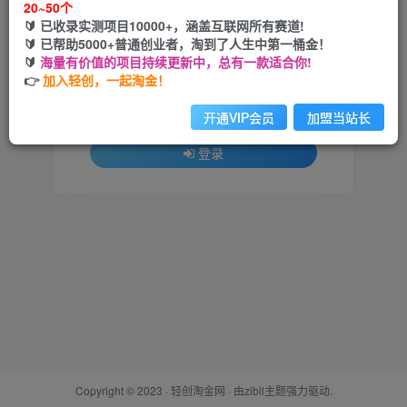
20~50个
🔰 已收录实测项目10000+，涵盖互联网所有赛道!
用户名或邮箱
🔰 已帮助5000+普通创业者，淘到了人生中第一桶金！
🔰
海量有价值的项目持续更新中，总有一款适合你!
登录密码
👉
加入轻创，一起淘金！
找回密码
记住登录
开通VIP会员
加盟当站长
登录
Copyright © 2023 ·
轻创淘金网
· 由
zibll主题
强力驱动.