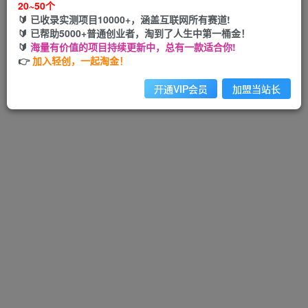
20~50个
🔰 已收录实测项目10000+，涵盖互联网所有赛道!
🔰 已帮助5000+普通创业者，淘到了人生中第一桶金！
🔰
海量有价值的项目持续更新中，总有一款适合你!
Hi！请先登录
👉
加入轻创，一起淘金！
开通VIP会员
加盟当站长
注册
登录