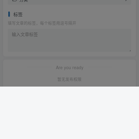
标签
填写文章的标签，每个标签用逗号隔开
Are you ready
暂无发布权限
友链申请
-
免责声明
-
关于我们
-
广告合作
-
网站地图
Copyright © 2023 ·
轻创淘金网 苏ICP备2024120722号-1
· 由
轻创淘金
网
强力驱动.
本站已安全运行:
1640天11小时23分12秒