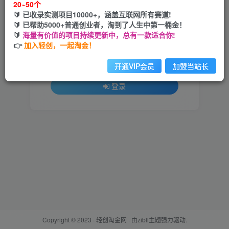
20~50个
🔰 已收录实测项目10000+，涵盖互联网所有赛道!
用户名或邮箱
🔰 已帮助5000+普通创业者，淘到了人生中第一桶金！
🔰
海量有价值的项目持续更新中，总有一款适合你!
登录密码
👉
加入轻创，一起淘金！
找回密码
记住登录
开通VIP会员
加盟当站长
登录
Copyright © 2023 ·
轻创淘金网
· 由
zibll主题
强力驱动.