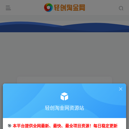
登录
轻创淘金网资源站
没有账号？立即注册
🎯
本平台提供全网最新、最快、最全项目资源！每日稳定更新