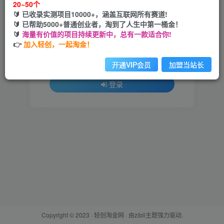
20~50个
🔰 已收录实测项目10000+，涵盖互联网所有赛道!
用户名或邮箱
🔰 已帮助5000+普通创业者，淘到了人生中第一桶金！
🔰
海量有价值的项目持续更新中，总有一款适合你!
登录密码
👉
加入轻创，一起淘金！
找回密码
记住登录
开通VIP会员
加盟当站长
登录
Copyright © 2023 ·
轻创淘金网
· 由
zibll主题
强力驱动.