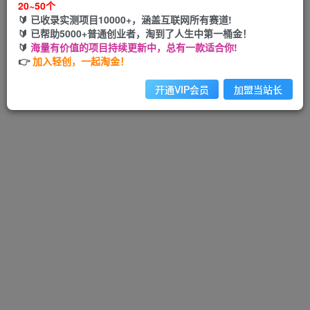
20~50个
🔰 已收录实测项目10000+，涵盖互联网所有赛道!
🔰 已帮助5000+普通创业者，淘到了人生中第一桶金！
🔰
海量有价值的项目持续更新中，总有一款适合你!
Hi！请先登录
👉
加入轻创，一起淘金！
开通VIP会员
加盟当站长
注册
登录