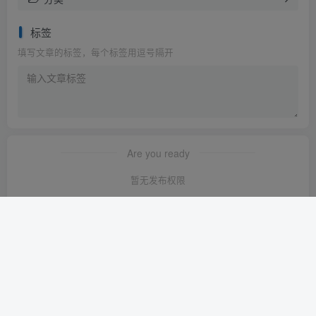
标签
填写文章的标签，每个标签用逗号隔开
Are you ready
暂无发布权限
友链申请
-
免责声明
-
关于我们
-
广告合作
-
网站地图
Copyright © 2023 ·
轻创淘金网 苏ICP备2024120722号-1
· 由
轻创淘金
网
强力驱动.
本站已安全运行:
1640天20小时43分4秒