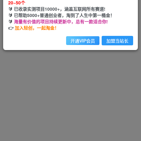
20~50个
🔰 已收录实测项目10000+，涵盖互联网所有赛道!
🔰 已帮助5000+普通创业者，淘到了人生中第一桶金！
🔰
海量有价值的项目持续更新中，总有一款适合你!
Hi！请先登录
👉
加入轻创，一起淘金！
开通VIP会员
加盟当站长
注册
登录