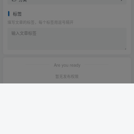
标签
填写文章的标签，每个标签用逗号隔开
Are you ready
暂无发布权限
友链申请
-
免责声明
-
关于我们
-
广告合作
-
网站地图
Copyright © 2023 ·
轻创淘金网 苏ICP备2024120722号-1
· 由
轻创淘金
网
强力驱动.
本站已安全运行:
1640天0小时39分18秒