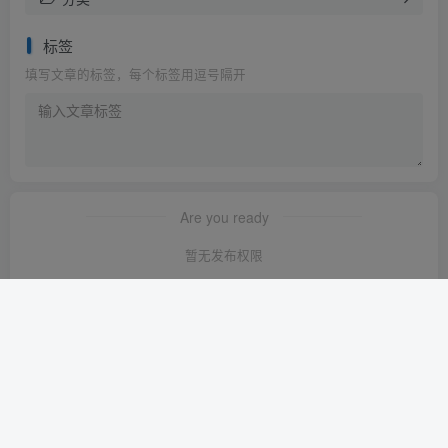
标签
填写文章的标签，每个标签用逗号隔开
Are you ready
暂无发布权限
友链申请
-
免责声明
-
关于我们
-
广告合作
-
网站地图
Copyright © 2023 ·
轻创淘金网 苏ICP备2024120722号-1
· 由
轻创淘金
网
强力驱动.
本站已安全运行:
1640天21小时0分13秒