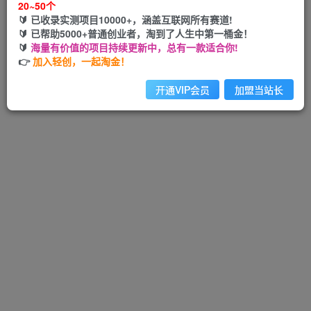
20~50个
🔰 已收录实测项目10000+，涵盖互联网所有赛道!
🔰 已帮助5000+普通创业者，淘到了人生中第一桶金！
🔰
海量有价值的项目持续更新中，总有一款适合你!
Hi！请先登录
👉
加入轻创，一起淘金！
开通VIP会员
加盟当站长
注册
登录