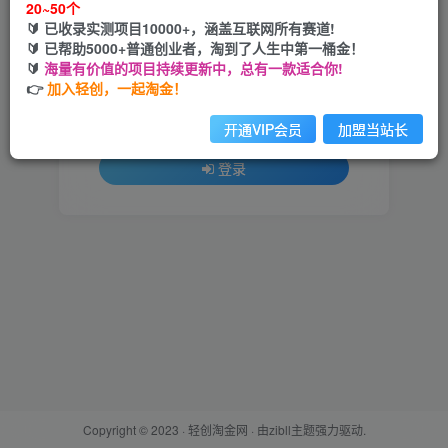
20~50个
🔰 已收录实测项目10000+，涵盖互联网所有赛道!
用户名或邮箱
🔰 已帮助5000+普通创业者，淘到了人生中第一桶金！
🔰
海量有价值的项目持续更新中，总有一款适合你!
登录密码
👉
加入轻创，一起淘金！
找回密码
记住登录
开通VIP会员
加盟当站长
登录
Copyright © 2023 ·
轻创淘金网
· 由
zibll主题
强力驱动.