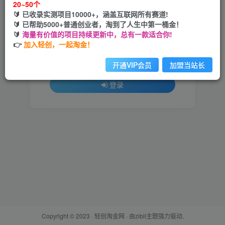
20~50个
🔰 已收录实测项目10000+，涵盖互联网所有赛道!
用户名或邮箱
🔰 已帮助5000+普通创业者，淘到了人生中第一桶金！
🔰
海量有价值的项目持续更新中，总有一款适合你!
登录密码
👉
加入轻创，一起淘金！
找回密码
记住登录
开通VIP会员
加盟当站长
登录
Copyright © 2023 ·
轻创淘金网
· 由
zibll主题
强力驱动.