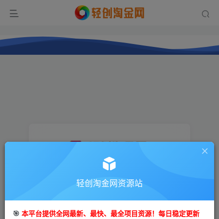
登录
轻创淘金网资源站
没有账号？立即注册
🎯
本平台提供全网最新、最快、最全项目资源！每日稳定更新