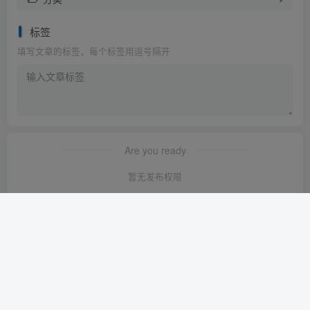
标签
填写文章的标签，每个标签用逗号隔开
Are you ready
暂无发布权限
友链申请
-
免责声明
-
关于我们
-
广告合作
-
网站地图
Copyright © 2023 ·
轻创淘金网 苏ICP备2024120722号-1
· 由
轻创淘金
网
强力驱动.
本站已安全运行:
1638天11小时13分47秒