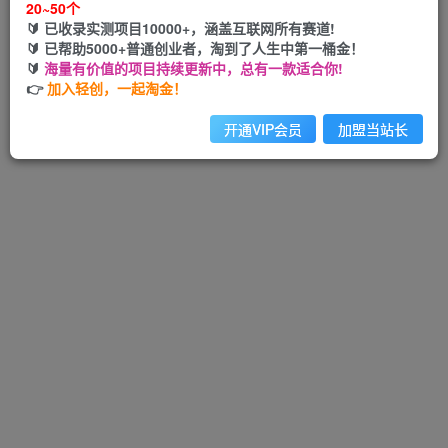
20~50个
🔰 已收录实测项目10000+，涵盖互联网所有赛道!
🔰 已帮助5000+普通创业者，淘到了人生中第一桶金！
🔰
海量有价值的项目持续更新中，总有一款适合你!
Hi！请先登录
👉
加入轻创，一起淘金！
开通VIP会员
加盟当站长
注册
登录