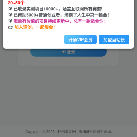
20~50个
🔰 已收录实测项目10000+，涵盖互联网所有赛道!
用户名或邮箱
🔰 已帮助5000+普通创业者，淘到了人生中第一桶金！
🔰
海量有价值的项目持续更新中，总有一款适合你!
登录密码
👉
加入轻创，一起淘金！
找回密码
记住登录
开通VIP会员
加盟当站长
登录
Copyright © 2023 ·
轻创淘金网
· 由
zibll主题
强力驱动.