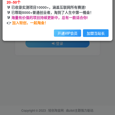
20~50个
🔰 已收录实测项目10000+，涵盖互联网所有赛道!
用户名或邮箱
🔰 已帮助5000+普通创业者，淘到了人生中第一桶金！
🔰
海量有价值的项目持续更新中，总有一款适合你!
登录密码
👉
加入轻创，一起淘金！
找回密码
记住登录
开通VIP会员
加盟当站长
登录
Copyright © 2023 ·
轻创淘金网
· 由
zibll主题
强力驱动.