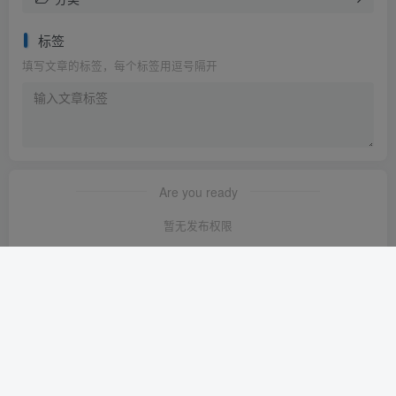
标签
填写文章的标签，每个标签用逗号隔开
Are you ready
暂无发布权限
友链申请
-
免责声明
-
关于我们
-
广告合作
-
网站地图
Copyright © 2023 ·
轻创淘金网 苏ICP备2024120722号-1
· 由
轻创淘金
网
强力驱动.
本站已安全运行:
1639天8小时10分49秒