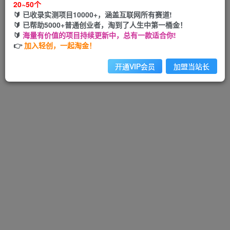
20~50个
🔰 已收录实测项目10000+，涵盖互联网所有赛道!
🔰 已帮助5000+普通创业者，淘到了人生中第一桶金！
🔰
海量有价值的项目持续更新中，总有一款适合你!
Hi！请先登录
👉
加入轻创，一起淘金！
开通VIP会员
加盟当站长
注册
登录