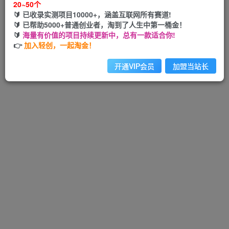
20~50个
🔰 已收录实测项目10000+，涵盖互联网所有赛道!
🔰 已帮助5000+普通创业者，淘到了人生中第一桶金！
🔰
海量有价值的项目持续更新中，总有一款适合你!
Hi！请先登录
👉
加入轻创，一起淘金！
开通VIP会员
加盟当站长
注册
登录