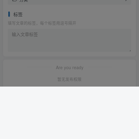
标签
填写文章的标签，每个标签用逗号隔开
Are you ready
暂无发布权限
友链申请
-
免责声明
-
关于我们
-
广告合作
-
网站地图
Copyright © 2023 ·
轻创淘金网 苏ICP备2024120722号-1
· 由
轻创淘金
网
强力驱动.
本站已安全运行:
1641天14小时48分26秒