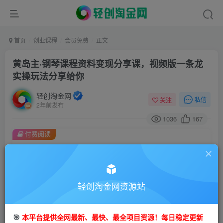
首页
创业课程
会员免费
正文
黄岛主·钢琴课程资料变现分享课，视频版一条龙
实操玩法分享给你
轻创淘金网
私信
关注
2年前发布
1036
167
付费阅读
黄岛主·钢琴课程资料变现分享课，视频版一条龙实操玩法分享给你
此内容为付费阅读，请付费后查看
9.9
99
轻创淘金网资源站
金币
金币
免费
免费
会员
钻石会员
🎯
本平台提供全网最新、最快、最全项目资源！每日稳定更新
立即购买