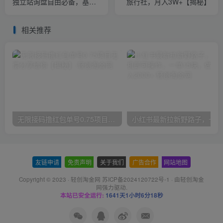
独立站询盘自由必备，基于
旅行社，月入3W+【揭秘】
2023谷歌最新算法录制
相关推荐
无限接码撸红包单号0.75项目无偿分享给你【揭秘】
小红
友链申请
-
免责声明
-
关于我们
-
广告合作
-
网站地图
Copyright © 2023 ·
轻创淘金网 苏ICP备2024120722号-1
· 由
轻创淘金
网
强力驱动.
本站已安全运行:
1641天1小时6分19秒