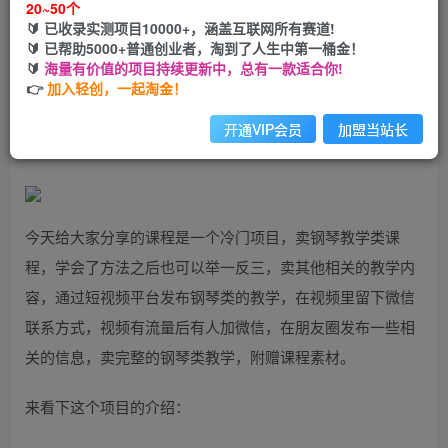
20~50个
🔰 已收录实测项目10000+，涵盖互联网所有赛道!
您当前未登录！建议登陆后购买，可保存购买订单
🔰 已帮助5000+普通创业者，淘到了人生中第一桶金！
🔰
海量有价值的项目持续更新中，总有一款适合你!
👉
加入轻创，一起淘金！
黄岛主·钢琴课程资料变现分享课，视频版一条龙实操玩法分
享给你
开通VIP会员
加盟当站长
今天给大家分享的课程是一个冷门项目，卖钢琴教学类课
程，学会了方法之后也可以举一反三，卖其他相关的教学内
容，通过短视频平台发布钢琴类的教学，在视频里留下微信
联系方式，视频有流量后有人加微信，在朋友圈发布一些相
关的信息，卖完整的钢琴类教学，附赠课程素材。
来看下这个项目的介绍：