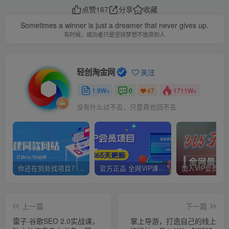
点赞
167
分享
收藏
Sometimes a winner is just a dreamer that never gives up.
有时候，成功者只是坚持梦想不放弃的人
轻创淘金网
关注
1.9W+
0
1711W+
47
没有什么过不去，只是再也回不去
你还在到处找项目？还在当韭菜？我靠网创资源站一个月赚5万+，曾经我也是个失败者。
官方正品 全网VIP课程 无损下载~
上一篇
下一篇
雷子·谷歌SEO 2.0实战课，
掌上导游，打造自己的线上