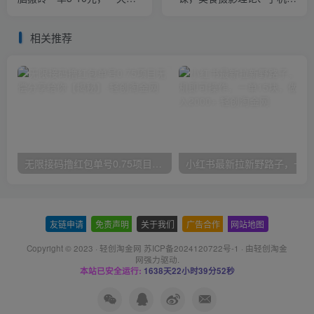
松日入200+【揭秘】
摄相关设置、剪辑调色、布
光原理等内容
相关推荐
无限接码撸红包单号0.75项目无偿分享给你【揭秘】
小红
友链申请
-
免责声明
-
关于我们
-
广告合作
-
网站地图
Copyright © 2023 ·
轻创淘金网 苏ICP备2024120722号-1
· 由
轻创淘金
网
强力驱动.
本站已安全运行:
1638天22小时39分52秒