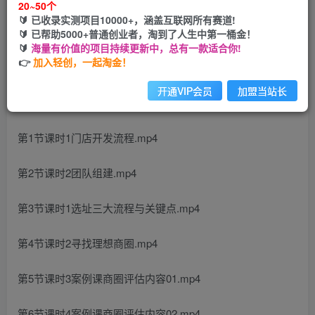
20~50个
您当前未登录！建议登陆后购买，可保存购买订单
🔰 已收录实测项目10000+，涵盖互联网所有赛道!
🔰 已帮助5000+普通创业者，淘到了人生中第一桶金！
🔰
海量有价值的项目持续更新中，总有一款适合你!
👉
加入轻创，一起淘金！
开通VIP会员
加盟当站长
课程内容：
第1节课时1门店开发流程.mp4
第2节课时2团队组建.mp4
第3节课时1选址三大流程与关键点.mp4
第4节课时2寻找理想商圈.mp4
第5节课时3案例课商圈评估内容01.mp4
第6节课时4案例课商圈评估内容02.mp4