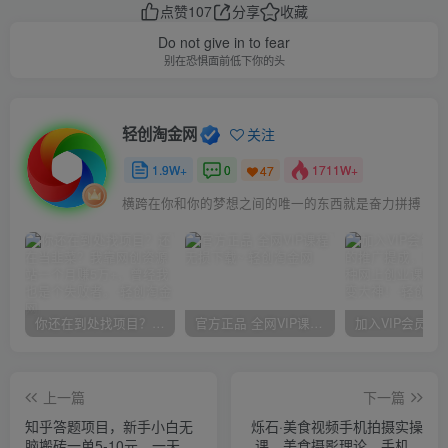
点赞
107
分享
收藏
Do not give in to fear
别在恐惧面前低下你的头
轻创淘金网
关注
1.9W+
0
1711W+
47
横跨在你和你的梦想之间的唯一的东西就是奋力拼搏
你还在到处找项目？还在当韭菜？我靠网创资源站一个月赚5万+，曾经我也是个失败者。
官方正品 全网VIP课程 无损下载~
上一篇
下一篇
知乎答题项目，新手小白无
烁石·美食视频手机拍摄实操
脑搬砖一单5-10元，一天轻
课，​美食摄影理论、手机拍