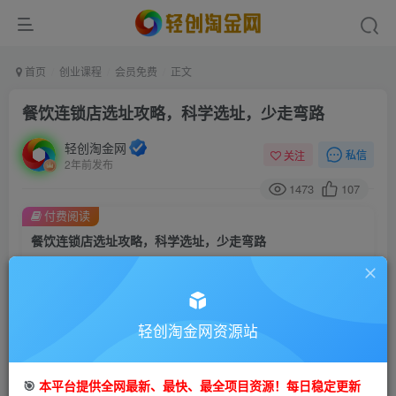
首页
创业课程
会员免费
正文
餐饮连锁店选址攻略，科学选址，少走弯路
轻创淘金网
私信
关注
2年前发布
1473
107
付费阅读
餐饮连锁店选址攻略，科学选址，少走弯路
此内容为付费阅读，请付费后查看
9.9
99
金币
金币
轻创淘金网资源站
免费
免费
会员
钻石会员
立即购买
🎯
本平台提供全网最新、最快、最全项目资源！每日稳定更新