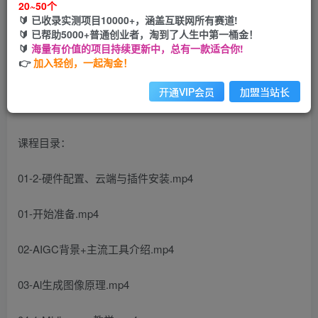
20~50个
🔰 已收录实测项目10000+，涵盖互联网所有赛道!
您当前未登录！建议登陆后购买，可保存购买订单
🔰 已帮助5000+普通创业者，淘到了人生中第一桶金！
🔰
海量有价值的项目持续更新中，总有一款适合你!
👉
加入轻创，一起淘金！
开通VIP会员
加盟当站长
课程目录：
01-2-硬件配置、云端与插件安装.mp4
01-开始准备.mp4
02-AIGC背景+主流工具介绍.mp4
03-Al生成图像原理.mp4