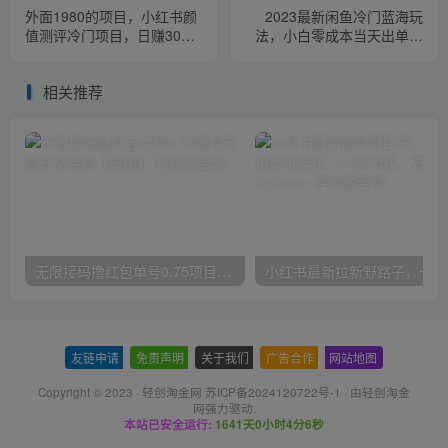
外面1980的项目，小红书颜
2023最新闲鱼冷门蓝海玩
值测评冷门项目，日赚300+
法，小白零成本当天出单日
【揭秘】
入200+【揭秘】
相关推荐
无限接码撸红包单号0.75项目无偿分享给你【揭秘】
小红
友链申请
-
免责声明
-
关于我们
-
广告合作
-
网站地图
Copyright © 2023 ·
轻创淘金网 苏ICP备2024120722号-1
· 由
轻创淘金
网
强力驱动.
本站已安全运行:
1641天0小时4分7秒