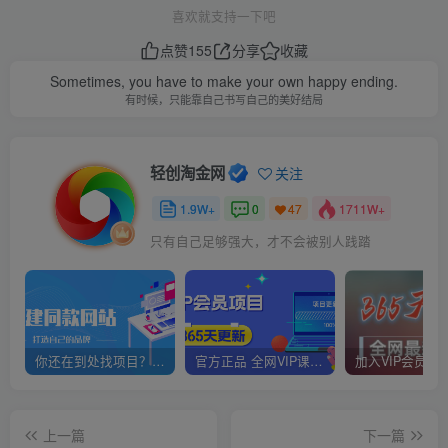
喜欢就支持一下吧
点赞
155
分享
收藏
Sometimes, you have to make your own happy ending.
有时候，只能靠自己书写自己的美好结局
轻创淘金网
关注
1.9W+
0
1711W+
47
只有自己足够强大，才不会被别人践踏
你还在到处找项目？还在当韭菜？我靠网创资源站一个月赚5万+，曾经我也是个失败者。
官方正品 全网VIP课程 无损下载~
上一篇
下一篇