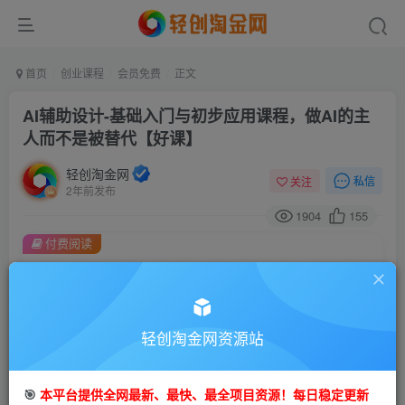
首页
创业课程
会员免费
正文
AI辅助设计-基础入门与初步应用课程，做AI的主
人而不是被替代【好课】
轻创淘金网
私信
关注
2年前发布
1904
155
付费阅读
AI辅助设计-基础入门与初步应用课程，做AI的主人而不是被替代【好课】
此内容为付费阅读，请付费后查看
9.9
99
轻创淘金网资源站
金币
金币
免费
免费
会员
钻石会员
🎯
本平台提供全网最新、最快、最全项目资源！每日稳定更新
立即购买