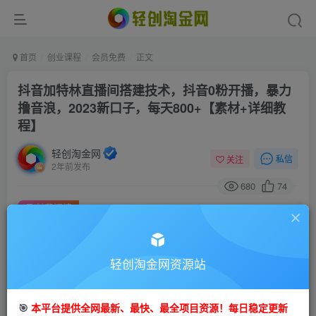
首页
创业课程
会员免费
正文
抖音加特林直播间搭建技术，抖音0粉开播，暴力
撸音浪，2023新口子，每天800+【素材+详细教
程】
轻创淘金网
私信
关注
2年前发布
680
74
付费阅读
抖音加特林直播间搭建技术，抖音0粉开播，暴力撸音浪，2023新口子，每天800+【素材+详细教程】
此内容为付费阅读，请付费后查看
9.9
轻创淘金网资源站
99
金币
金币
免费
免费
会员
钻石会员
🎯
本平台提供全网最新、最快、最全项目资源！每日稳定更新