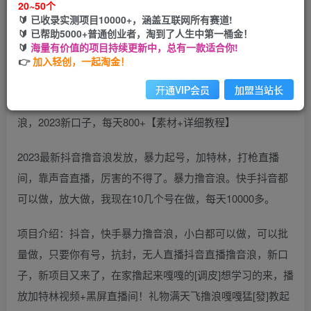
20~50个
立即购买
🔰 已收录实测项目10000+，涵盖互联网所有赛道!
🔰 已帮助5000+普通创业者，淘到了人生中第一桶金！
您当前未登录！建议登陆后购买，可保存购买订单
🔰
海量有价值的项目持续更新中，总有一款适合你!
👉
加入轻创，一起淘金！
开通VIP会员
加盟当站长
2023最新抖音撸音浪发放，暴力起号，加特林，打枪直播
间，靠声音直播，厉害的不得了。暴力撸音浪。快手抖音都
可以做，放大做，我现在10几个号在做，每天10000多。
项目介绍：抖音，快手暴力撸音浪，小白都可以做，可以批
量做，只要你有号，抗封，无人直播抖音直播撸音浪，新口
子，新项目又来了，在家撸起来嘎嘎的[调皮]想学习的来，播
放加特林视频+黑屏直播间！礼物满天飞撸浪嘎嘎猛[發]教起