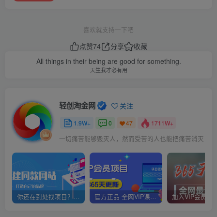
喜欢就支持一下吧
点赞
74
分享
收藏
All things in their being are good for something.
天生我才必有用
轻创淘金网
关注
1.9W+
0
1711W+
47
一切痛苦能够毁灭人，然而受苦的人也能把痛苦消灭
你还在到处找项目？还在当韭菜？我靠网创资源站一个月赚5万+，曾经我也是个失败者。
官方正品 全网VIP课程 无损下载~