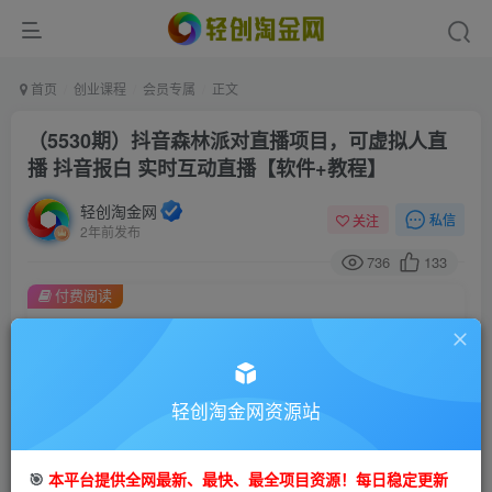
首页
创业课程
会员专属
正文
（5530期）抖音森林派对直播项目，可虚拟人直
播 抖音报白 实时互动直播【软件+教程】
轻创淘金网
私信
关注
2年前发布
736
133
付费阅读
（5530期）抖音森林派对直播项目，可虚拟人直播 抖音报白 实时互动直播【软件+教程】
此内容为付费阅读，请付费后查看
会员专属资源
轻创淘金网资源站
免费
免费
会员
钻石会员
您暂无购买权限，请先开通会员
🎯
本平台提供全网最新、最快、最全项目资源！每日稳定更新