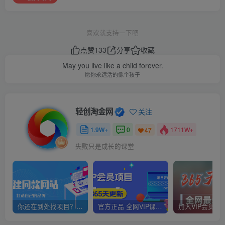
喜欢就支持一下吧
点赞
133
分享
收藏
May you live like a child forever.
愿你永远活的像个孩子
轻创淘金网
关注
1.9W+
0
1711W+
47
失败只是成长的课堂
你还在到处找项目？还在当韭菜？我靠网创资源站一个月赚5万+，曾经我也是个失败者。
官方正品 全网VIP课程 无损下载~