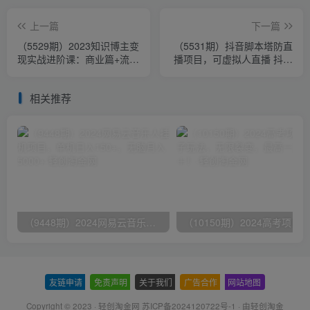
上一篇
下一篇
（5529期）2023知识博主变
（5531期）抖音脚本塔防直
现实战进阶课：商业篇+流量
播项目，可虚拟人直播 抖音
篇+直播篇+知识篇+运营篇
报白 实时互动直播【软件
+教程】
相关推荐
（9448期）2024网易云音乐人挂机项目，单机日入150+，无脑月入5000+
友链申请
-
免责声明
-
关于我们
-
广告合作
-
网站地图
Copyright © 2023 ·
轻创淘金网 苏ICP备2024120722号-1
· 由
轻创淘金