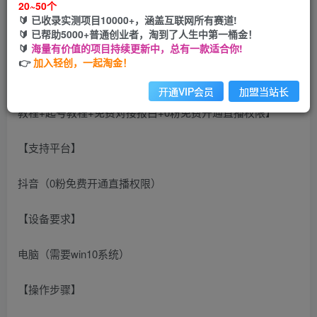
20~50个
开通会员
🔰 已收录实测项目10000+，涵盖互联网所有赛道!
🔰 已帮助5000+普通创业者，淘到了人生中第一桶金！
🔰
海量有价值的项目持续更新中，总有一款适合你!
👉
加入轻创，一起淘金！
2023年抖音最新最火爆弹幕互动游戏–森林派对【软件+开播
开通VIP会员
加盟当站长
教程+起号教程+免费对接报白+0粉免费开通直播权限】
【支持平台】
抖音（0粉免费开通直播权限）
【设备要求】
电脑（需要win10系统）
【操作步骤】