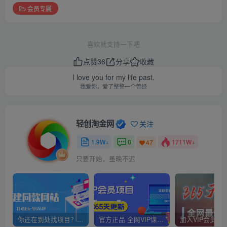
会员专属
喜欢就支持一下吧
点赞
36
分享
收藏
I love you for my life past.
我爱你，爱了整整一个曾经
轻创淘金网
关注
1.9W+
0
1711W+
47
只要开始，虽晚不迟
你还在到处找项目？还在当韭菜？我靠网创资源站一个月赚5万+，曾经我也是个失败者。
官方正品 全网VIP课程 无损下载~