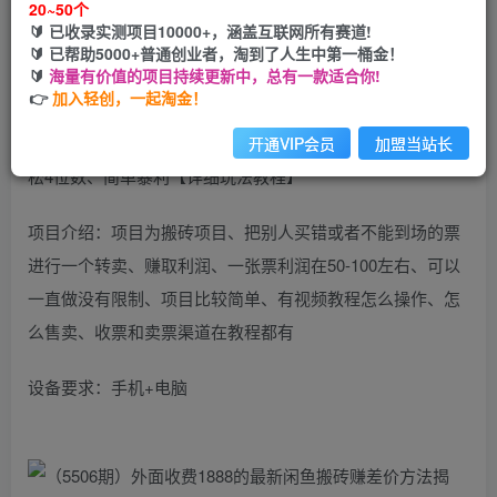
20~50个
开通会员
🔰 已收录实测项目10000+，涵盖互联网所有赛道!
🔰 已帮助5000+普通创业者，淘到了人生中第一桶金！
🔰
海量有价值的项目持续更新中，总有一款适合你!
👉
加入轻创，一起淘金！
外面收费1888的最新闲鱼搬砖赚差价方法揭秘、玩好一天轻
开通VIP会员
加盟当站长
松4位数、简单暴利【详细玩法教程】
项目介绍：项目为搬砖项目、把别人买错或者不能到场的票
进行一个转卖、赚取利润、一张票利润在50-100左右、可以
一直做没有限制、项目比较简单、有视频教程怎么操作、怎
么售卖、收票和卖票渠道在教程都有
设备要求：手机+电脑