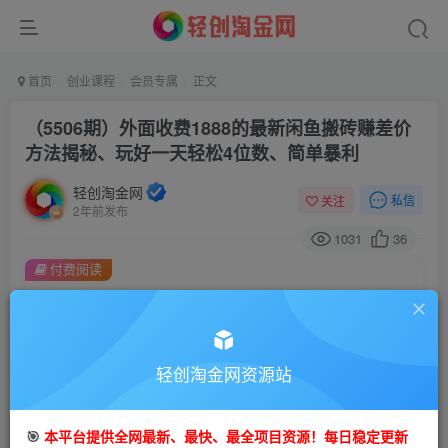
首页
创业课程
会员专属
正文
（5506期）外面收费1888的最新闲鱼搬砖赚差价
方法揭秘、玩好一天轻松4位数、简单暴利
轻创淘金网
私信
关注
2年前发布
1031
36
付费阅读
（5506期）外面收费1888的最新闲鱼搬砖赚差价方法揭秘、玩好一天轻松4位数、简单暴利
此内容为付费阅读，请付费后查看
会员专属资源
轻创淘金网资源站
免费
免费
会员
钻石会员
您暂无购买权限，请先开通会员
🎯
本平台提供全网最新、最快、最全项目资源！每日稳定更新