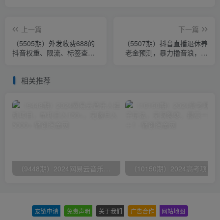
上一篇
下一篇
（5505期）外发收费688的
（5507期）抖音直播退休养
抖音权重、限流、标签查询
老金预测，暴力撸音浪，礼
系统，直播礼物收割机【软
物收割机【详细玩法教程】
件+教程】
相关推荐
（9448期）2024网易云音乐人挂机项目，单机日入150+，无脑月入5000+
友链申请
-
免责声明
-
关于我们
-
广告合作
-
网站地图