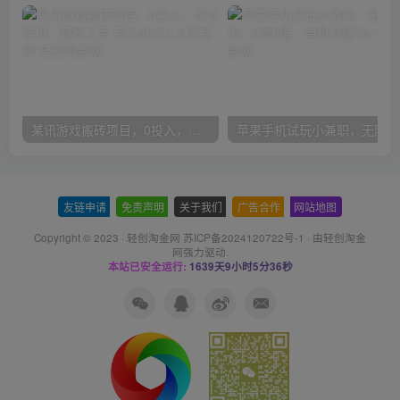
某讯游戏搬砖项目，0投入，可以挂机，轻松上手,月入3000+上不封顶
友链申请
-
免责声明
-
关于我们
-
广告合作
-
网站地图
Copyright © 2023 ·
轻创淘金网 苏ICP备2024120722号-1
· 由
轻创淘金
网
强力驱动.
本站已安全运行:
1639天9小时5分37秒