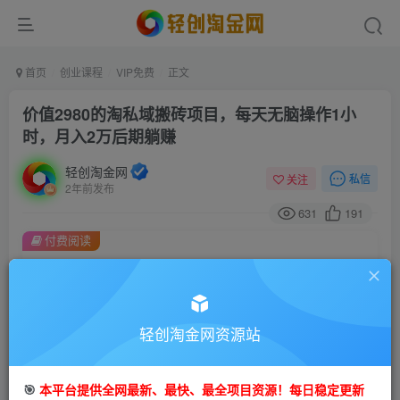
首页
创业课程
VIP免费
正文
价值2980的淘私域搬砖项目，每天无脑操作1小
时，月入2万后期躺赚
轻创淘金网
私信
关注
2年前发布
631
191
付费阅读
价值2980的淘私域搬砖项目，每天无脑操作1小时，月入2万后期躺赚
此内容为付费阅读，请付费后查看
9.9
99
轻创淘金网资源站
金币
金币
免费
免费
会员
钻石会员
🎯
本平台提供全网最新、最快、最全项目资源！每日稳定更新
立即购买