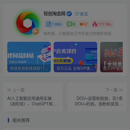
轻创淘金网
关注
1.9W+
0
1711W+
47
有时候，只能靠自己书写自己的美好结局
你还在到处找项目？还在当韭菜？我靠网创资源站一个月赚5万+，曾经我也是个失败者。
官方正品 全网VIP课程 无损下载~
上一篇
下一篇
AI人工智能应用通用实操
DOU+运营和投放，花1条
（进阶班），ChatGPT和AI
DOU+的钱，涨粉和变现，
绘画教学演练，AIGC为行业
从0粉到十万粉
赋能变现！
相关推荐