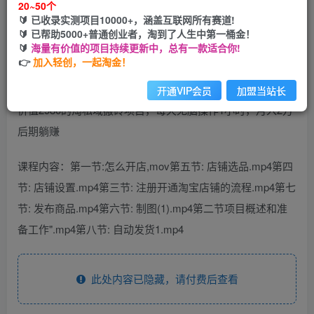
20~50个
🔰 已收录实测项目10000+，涵盖互联网所有赛道!
您当前未登录！建议登陆后购买，可保存购买订单
🔰 已帮助5000+普通创业者，淘到了人生中第一桶金！
🔰
海量有价值的项目持续更新中，总有一款适合你!
👉
加入轻创，一起淘金！
开通VIP会员
加盟当站长
价值2980的淘私域搬砖项目，每天无脑操作1小时，月入2万
后期躺赚
课程内容：第一节:怎么开店,mov第五节: 店铺选品.mp4第四
节: 店铺设置.mp4第三节: 注册开通淘宝店铺的流程.mp4第七
节: 发布商品.mp4第六节: 制图(1).mp4第二节项目概述和准
备工作".mp4第八节: 自动发货1.mp4
此处内容已隐藏，请付费后查看