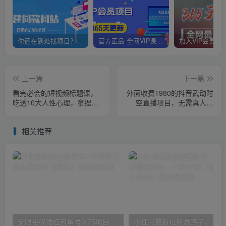
你还在到处找项目？还在当韭菜？我靠网创资源站一个月赚5万+，曾经我也是个失败者。
官方正品 全网VIP课程 无损下载~
上一篇
下一篇
看完必会的短视频标题课，
外面收费1980的抖音武动时
吃透10大人性心理，拿捏爆
空直播项目，无需真人出
款标题套路
镜，实时互动直播【软件+详
细教程】
相关推荐
无限接码撸红包单号0.75项目无偿分享给你【揭秘】
小红