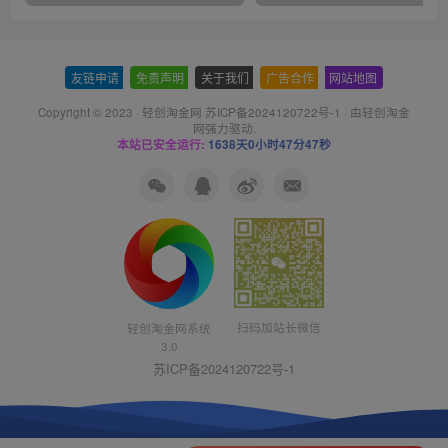
友链申请
-
免责声明
-
关于我们
-
广告合作
-
网站地图
Copyright © 2023 ·
轻创淘金网 苏ICP备2024120722号-1
· 由
轻创淘金
网
强力驱动.
本站已安全运行:
1638天0小时47分48秒
扫码加站长微信
轻创淘金网系统
3.0
苏ICP备2024120722号-1