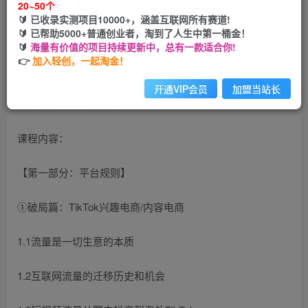
20~50个
🔰 已收录实测项目10000+，涵盖互联网所有赛道!
您当前未登录！建议登陆后购买，可保存购买订单
🔰 已帮助5000+普通创业者，淘到了人生中第一桶金！
🔰
海量有价值的项目持续更新中，总有一款适合你!
👉
加入轻创，一起淘金！
开通VIP会员
加盟当站长
课程内容：
【第一部分：平台规则】
①破局篇：TikTok兴趣电商/内容电商
1.1流量是一切生意的本质
1.2互联网流量的迁移历史和机会