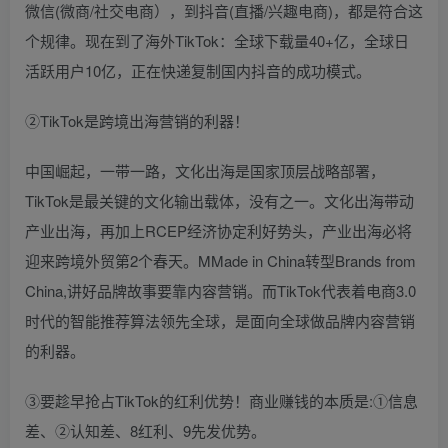
微信(微商/社交电商），到抖音(直播/兴趣电商)，都是符合这
个规律。现在到了海外TikTok：全球下载量40+亿，全球日
活跃用户10亿，正在快递复制国内抖音的成功模式。
②TikTok是跨境出海营销的利器！
中国崛起，一带一路，文化出海是国家顶层战略部署，
TikTok是最关键的文化输出载体，没有之一。文化出海带动
产业出海，再加上RCEP经济协定利好势头，产业出海必将
迎来跨境外贸第2个春天。MMade in China转型Brands from
China,讲好品牌故事要靠内容营销。而TikTok代表着电商3.0
时代的智能推荐算法领先全球，是面向全球做品牌内容营销
的利器。
③要趁早抢占TikTok的红利优势！商业赚钱的本质是:①信息
差、②认知差、8红利、9先发优势。