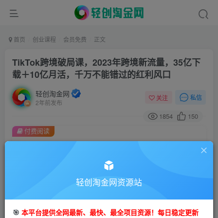
首页
创业课程
会员免费
正文
TikTok跨境破局课，2023年跨境新流量，35亿下
载＋10亿月活，千万不能错过的红利风口
轻创淘金网
私信
关注
2年前发布
1854
150
付费阅读
TikTok跨境破局课，2023年跨境新流量，35亿下载＋10亿月活，千万不能错过的红利风口
此内容为付费阅读，请付费后查看
9.9
99
轻创淘金网资源站
金币
金币
免费
免费
会员
钻石会员
🎯
本平台提供全网最新、最快、最全项目资源！每日稳定更新
立即购买