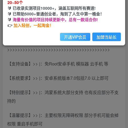
20~50个
开通会员
🔰 已收录实测项目10000+，涵盖互联网所有赛道!
🔰 已帮助5000+普通创业者，淘到了人生中第一桶金！
🔰
海量有价值的项目持续更新中，总有一款适合你!
👉
加入轻创，一起淘金！
开通VIP会员
加盟当站长
>>>>>>>>>>>>>>>>>>>>>>>>>>>>>>>>>>>>>>>>
【支持设备】>> |：免Root安卓手机 模拟器 云手机 等
【系统要求】>> |：安卓系统版本7.0包括7.0 以上即可
【特别提示】>> |：鸿蒙系统大部分支持 也有反应部分不支
持的
【温馨提示】>> |：主要权限无障碍权限 部分手机可能会掉
权限 重启手机即可