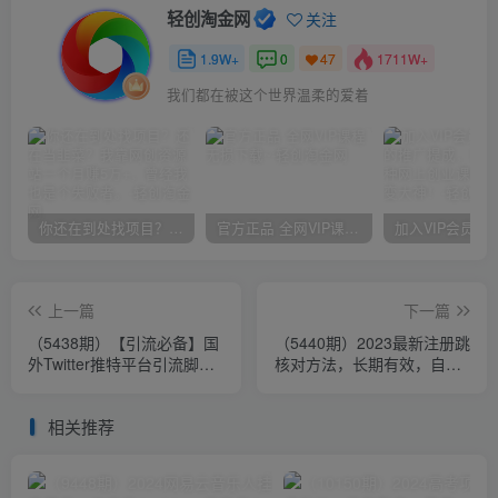
轻创淘金网
关注
1.9W+
0
1711W+
47
我们都在被这个世界温柔的爱着
你还在到处找项目？还在当韭菜？我靠网创资源站一个月赚5万+，曾经我也是个失败者。
官方正品 全网VIP课程 无损下载~
上一篇
下一篇
（5438期）【引流必备】国
（5440期）2023最新注册跳
外Twitter推特平台引流脚
核对方法，长期有效，自用3
本，解放双手自动引流【脚
个月还可以使用
本+教程】
相关推荐