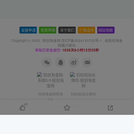
友链申请
-
免责声明
-
关于我们
-
广告合作
-
网站地图
Copyright © 2023 ·
轻创淘金网 苏ICP备2024120722号-1
· 由
轻创淘金
网
强力驱动.
本站已安全运行:
1638天8小时12分25秒
轻创淘金网系统
扫码加站长微信
3.0
45
苏ICP备2024120722号-1