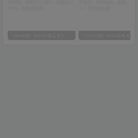
（9448期）2024网易云音乐人挂机项目，单机日入150+，无脑月入5000+