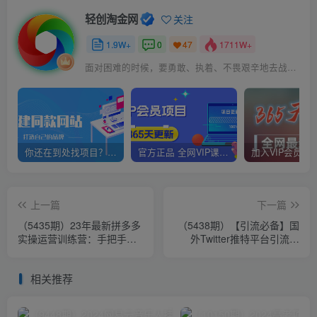
轻创淘金网
关注
1.9W+
0
1711W+
47
面对困难的时候，要勇敢、执着、不畏艰辛地去战胜它
你还在到处找项目？还在当韭菜？我靠网创资源站一个月赚5万+，曾经我也是个失败者。
官方正品 全网VIP课程 无损下载~
上一篇
下一篇
（5435期）23年最新拼多多
（5438期）【引流必备】国
实操运营训练营：手把手带
外Twitter推特平台引流脚
你玩转多多各种流量打法！
本，解放双手自动引流【脚
本+教程】
相关推荐