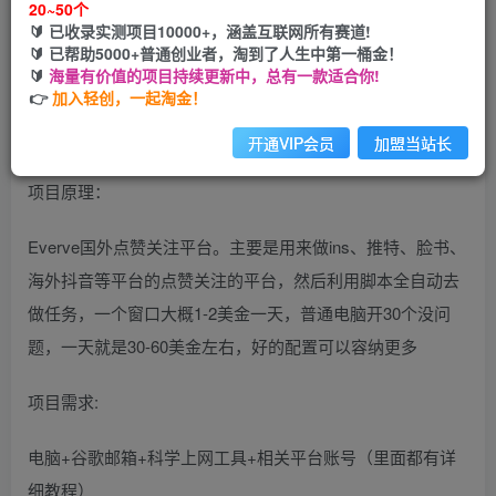
20~50个
开通会员
🔰 已收录实测项目10000+，涵盖互联网所有赛道!
🔰 已帮助5000+普通创业者，淘到了人生中第一桶金！
🔰
海量有价值的项目持续更新中，总有一款适合你!
👉
加入轻创，一起淘金！
开通VIP会员
加盟当站长
项目原理：
Everve国外点赞关注平台。主要是用来做ins、推特、脸书、
海外抖音等平台的点赞关注的平台，然后利用脚本全自动去
做任务，一个窗口大概1-2美金一天，普通电脑开30个没问
题，一天就是30-60美金左右，好的配置可以容纳更多
项目需求:
电脑+谷歌邮箱+科学上网工具+相关平台账号（里面都有详
细教程）