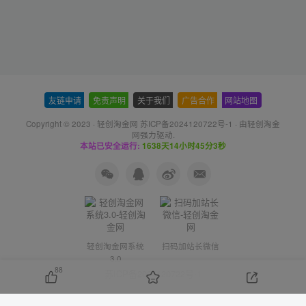
友链申请
-
免责声明
-
关于我们
-
广告合作
-
网站地图
Copyright © 2023 ·
轻创淘金网 苏ICP备2024120722号-1
· 由
轻创淘金
网
强力驱动.
本站已安全运行:
1638天14小时45分3秒
轻创淘金网系统
扫码加站长微信
3.0
88
苏ICP备2024120722号-1