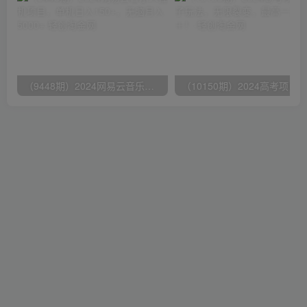
（9448期）2024网易云音乐人挂机项目，单机日入150+，无脑月入5000+