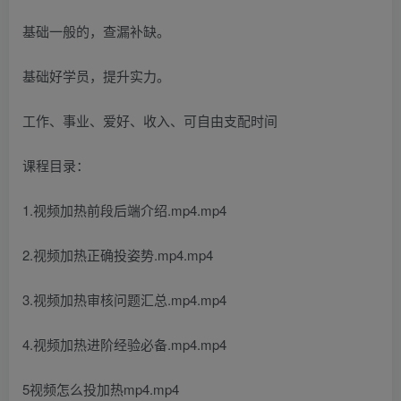
基础一般的，查漏补缺。
基础好学员，提升实力。
工作、事业、爱好、收入、可自由支配时间
课程目录：
1.视频加热前段后端介绍.mp4.mp4
2.视频加热正确投姿势.mp4.mp4
3.视频加热审核问题汇总.mp4.mp4
4.视频加热进阶经验必备.mp4.mp4
5视频怎么投加热mp4.mp4