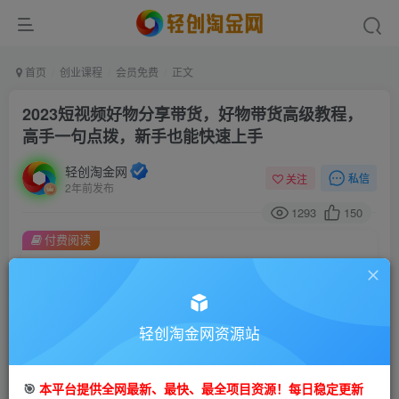
首页
创业课程
会员免费
正文
2023短视频好物分享带货，好物带货高级教程，
高手一句点拨，新手也能快速上手
轻创淘金网
私信
关注
2年前发布
1293
150
付费阅读
2023短视频好物分享带货，好物带货高级教程，高手一句点拨，新手也能快速上手
此内容为付费阅读，请付费后查看
9.9
99
轻创淘金网资源站
金币
金币
免费
免费
会员
钻石会员
🎯
本平台提供全网最新、最快、最全项目资源！每日稳定更新
立即购买