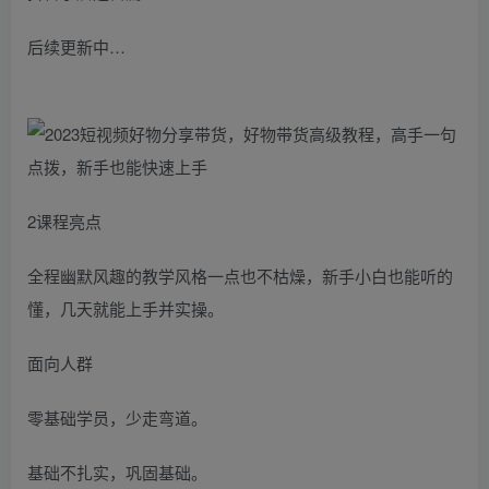
后续更新中…
2课程亮点
全程幽默风趣的教学风格一点也不枯燥，新手小白也能听的
懂，几天就能上手并实操。
面向人群
零基础学员，少走弯道。
基础不扎实，巩固基础。