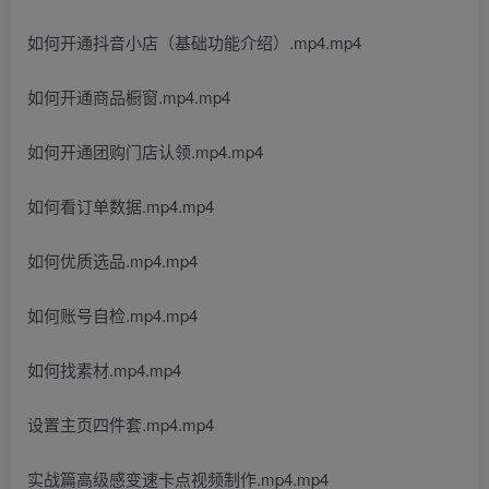
如何开通抖音小店（基础功能介绍）.mp4.mp4
如何开通商品橱窗.mp4.mp4
如何开通团购门店认领.mp4.mp4
如何看订单数据.mp4.mp4
如何优质选品.mp4.mp4
如何账号自检.mp4.mp4
如何找素材.mp4.mp4
设置主页四件套.mp4.mp4
实战篇高级感变速卡点视频制作.mp4.mp4