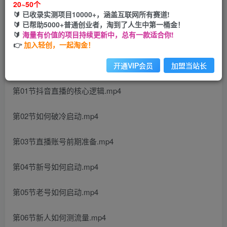
20~50个
开通会员
🔰 已收录实测项目10000+，涵盖互联网所有赛道!
🔰 已帮助5000+普通创业者，淘到了人生中第一桶金！
🔰
海量有价值的项目持续更新中，总有一款适合你!
👉
加入轻创，一起淘金！
课程内容：
开通VIP会员
加盟当站长
第01节抖音直播的核心逻辑.mp4
第02节如何破冷启动.mp4
第03节直播账号前期准备.mp4
第04节新号如何启动.mp4
第05节老号如何启动.mp4
第06节新人如何测流量.mp4