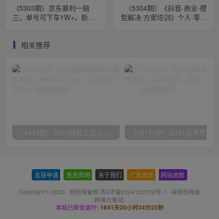
（5303期）京东暴利一赔
（5304期）《抖音-商业-模
三，单号可下车1W+，新号
型解决·方案培训》个人·零售
基本稳下（仅供揭秘）
商·服务商·生产商·农商
相关推荐
（9448期）2024网易云音乐人挂机项目，单机日入150+，无脑月入5000+
友链申请
-
免责声明
-
关于我们
-
广告合作
-
网站地图
Copyright © 2023 ·
轻创淘金网 苏ICP备2024120722号-1
· 由
轻创淘金
网
强力驱动.
本站已安全运行:
1641天20小时34分25秒