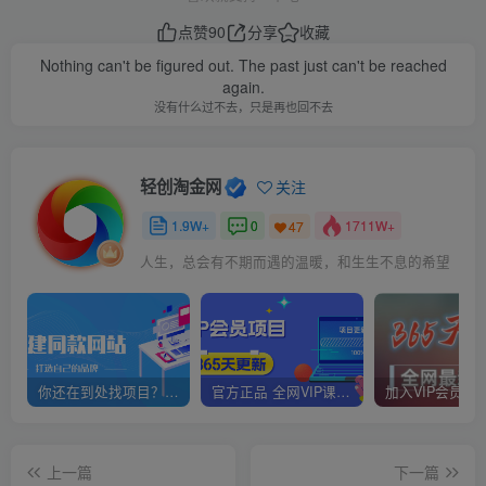
点赞
90
分享
收藏
Nothing can't be figured out. The past just can't be reached
again.
没有什么过不去，只是再也回不去
轻创淘金网
关注
1.9W+
0
1711W+
47
人生，总会有不期而遇的温暖，和生生不息的希望
你还在到处找项目？还在当韭菜？我靠网创资源站一个月赚5万+，曾经我也是个失败者。
官方正品 全网VIP课程 无损下载~
上一篇
下一篇